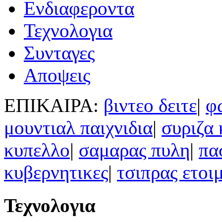
Ενδιαφεροντα
Τεχνολογια
Συνταγες
Αποψεις
ΕΠΙΚΑΙΡΑ:
βιντεο δειτε
|
φ
μουντιαλ παιχνιδια
|
συριζα
κυπελλο
|
σαμαρας πυλη
|
πα
κυβερνητικες
|
τσιπρας ετοι
Τεχνολογια