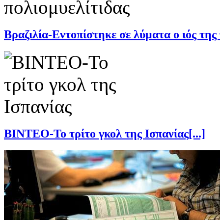
Βραζιλία-Εντοπίστηκε σε λύματα ο ιός της π
ΒΙΝΤΕΟ-Το τρίτο γκολ της Ισπανίας[...]