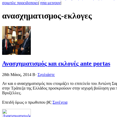
σοιμπλε προειδοποιει
|
ηπα μεινουν
|
ανασχηματισμος-εκλογες
Ανασχηματισμός και εκλογές ante portas
28th Μάιος, 2014
Β·
Σχολιάστε
Αν και ο ανασχηματισμός που ετοιμάζει το επιτελείο του Αντώνη Σα
στην Τράπεζα της Ελλάδος προσκρούουν στην ισχυρή βούληση για π
Βρυξέλλες.
Επειδή όμως ο πρωθυπου β€¦
Συνέχεια