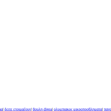
ια
|
δειτε ετοιμαζουν
|
βουλη digea
|
ολυμπιακος μικροπροβληματα
|
παν