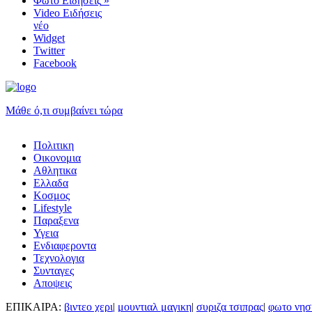
Φωτο Ειδήσεις
»
Video Ειδήσεις
νέο
Widget
Twitter
Facebook
Μάθε ό,τι συμβαίνει τώρα
Πολιτικη
Οικονομια
Αθλητικα
Ελλαδα
Κοσμος
Lifestyle
Παραξενα
Υγεια
Ενδιαφεροντα
Τεχνολογια
Συνταγες
Αποψεις
ΕΠΙΚΑΙΡΑ:
βιντεο χερι
|
μουντιαλ μαγικη
|
συριζα τσιπρας
|
φωτο νησ