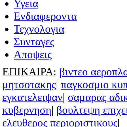
Υγεια
Ενδιαφεροντα
Τεχνολογια
Συνταγες
Αποψεις
ΕΠΙΚΑΙΡΑ:
βιντεο αεροπλ
μητσοτακης
|
παγκοσμιο κυ
εγκατελειψαν
|
σαμαρας αδι
κυβερνηση
|
βουλτεψη επιχε
ελευθερος περιοριστικους
|