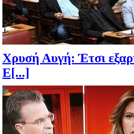
Χρυσή Αυγή: Έτσι εξαρ
Ε[...]