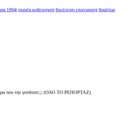
ηπα 1994
|
συριζα κυβερνηση
|
βουλτεψη επιχειρηση
|
βραζιλια