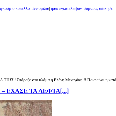
αγκοσμιο κυπελλο
|
live ομιλια
|
ιρακ εγκατελειψαν
|
σαμαρας αδικησε
|
ΕΧΑΣΕ ΤΑ ΛΕΦΤΑ[...]