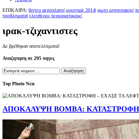
ΕΠΙΚΑΙΡΑ:
βιντεο αεροπλανο
|
μουντιαλ 2014
|
φωτο μητσοτακης
|
π
προβληματα
|
ελευθερος περιοριστικους
|
ιρακ-τζιχαντιστες
Δε βρέθηκαν αποτελέσματα!
Αναζητηση σε 295 πηγες
Top Photo Νεα
ΑΠΟΚΑΛΥΨΗ ΒΟΜΒΑ: ΚΑΤΑΣΤΡΟΦΗ – 