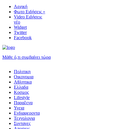
Αρχική
Φωτο Ειδήσεις
»
Video Ειδήσεις
νέο
Widget
Twitter
Facebook
Μάθε ό,τι συμβαίνει τώρα
Πολιτικη
Οικονομια
Αθλητικα
Ελλαδα
Κοσμος
Lifestyle
Παραξενα
Υγεια
Ενδιαφεροντα
Τεχνολογια
Συνταγες
Αποψεις