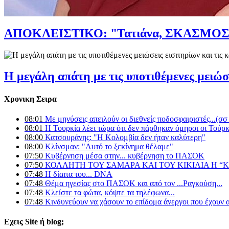
ΑΠΟΚΛΕΙΣΤΙΚΟ: "Τατιάνα, ΣΚAΣΜΟΣ! 
H μεγάλη απάτη με τις υποτιθέμενες μειώσει
Χρονικη Σειρα
08:01
Με μηνύσεις απειλούν οι διεθνείς ποδοσφαιριστές...(σ
08:01
Η Τουρκία λέει τώρα ότι δεν πάρθηκαν όμηροι οι Τούρ
08:00
Κατσουράνης: "Η Κολομβία δεν ήταν καλύτερη"
08:00
Κλίνσμαν: "Αυτό το ξεκίνημα θέλαμε"
07:50
Κυβέρνηση μέσα στην... κυβέρνηση το ΠΑΣΟΚ
07:50
ΚΟΛΛΗΤΗ ΤΟΥ ΣΑΜΑΡΑ ΚΑΙ ΤΟΥ ΚΙΚΙΛΙΑ Η “
07:48
Η δίαιτα του... DNA
07:48
Θέμα ηγεσίας στο ΠΑΣΟΚ και από τον ...Ραγκούση...
07:48
Κλείστε τα φώτα, κόψτε τα τηλέφωνα...
07:48
Κινδυνεύουν να χάσουν το επίδομα άνεργοι που έχουν α
Εχεις Site ή blog;