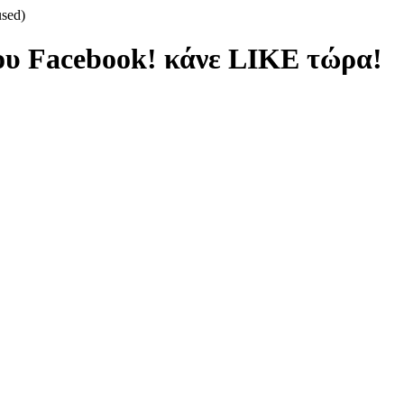
used)
ου Facebook! κάνε LIKE τώρα!