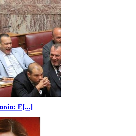
ία: Ε[...]