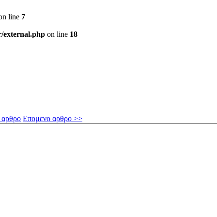
on line
7
r/external.php
on line
18
 αρθρο
Επομενο αρθρο >>