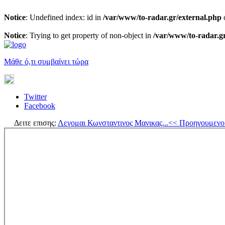
Notice
: Undefined index: id in
/var/www/to-radar.gr/external.php
Notice
: Trying to get property of non-object in
/var/www/to-radar.g
Μάθε ό,τι συμβαίνει τώρα
Twitter
Facebook
Δειτε επισης:
Λεγομαι Κωνσταντινος Μανικας...
<< Προηγουμενο