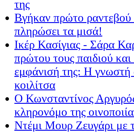
της
Βγήκαν πρώτο ραντεβού κ
πληρώσει τα μισά!
Ικέρ Κασίγιας - Σάρα Κ
πρώτου τους παιδιού και
εμφάνισή της: Η γνωστή
κοιλίτσα
Ο Κωνσταντίνος Αργυρός
κληρονόμο της οινοποιία
Ντέμι Μουρ Ζευγάρι με 