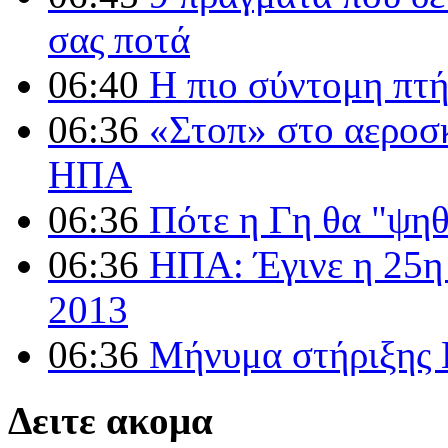
σας ποτά
06:40
Η πιο σύντομη πτή
06:36
«Στοπ» στο αεροσ
ΗΠΑ
06:36
Πότε η Γη θα "ψηθ
06:36
ΗΠΑ: Έγινε η 25η 
2013
06:36
Μήνυμα στήριξης 
Δειτε ακομα