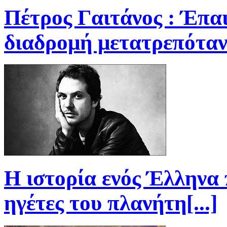
Πέτρος Γαιτάνος : Έπα
διαδρομή μετατρεπόταν[
Η ιστορία ενός Έλληνα 
ηγέτες του πλανήτη[...]