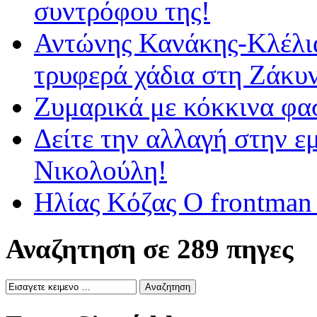
συντρόφου της!
Αντώνης Κανάκης-Κλέλια
τρυφερά χάδια στη Ζάκυ
Ζυμαρικά με κόκκινα φα
Δείτε την αλλαγή στην ε
Νικολούλη!
Ηλίας Κόζας Ο frontman
Αναζητηση σε 289 πηγες