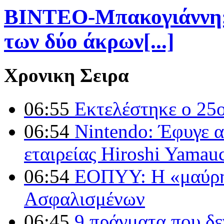
ΒΙΝΤΕΟ-Μπακογιάννη:Λ
των δύο άκρων[...]
Χρονικη Σειρα
06:55
Εκτελέστηκε ο 25ο
06:54
Nintendo: Έφυγε α
εταιρείας Hiroshi Yamau
06:54
ΕΟΠΥΥ: Η «μαύρη
Ασφαλισμένων
06:45
9 πράγματα που δε