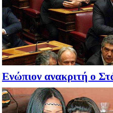
Ενώπιον ανακριτή ο Στά