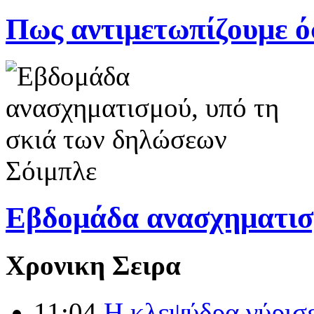
Πως αντιμετωπίζουμε όσ
Εβδομάδα ανασχηματισμο
Χρονικη Σειρα
11:04
H κλεψύδρα γύρισ