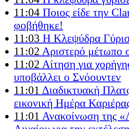
11:04
Ποιος είδε την Clau
φοβήθηκε!
11:03
Η Κλεψύδρα Γύρι
11:02
Αριστερό μέτωπο σ
11:02
Αίτηση για χορήγη
υποβάλλει ο Σνόουντεν
11:01
Διαδικτυακή Πλατφ
εικονική Ημέρα Καριέρας
11:01
Ανακοίνωση της «
Αιγαίου για την εκτέλεσ