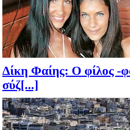
Δίκη Φαίης: Ο φίλος -
σύζ[...]