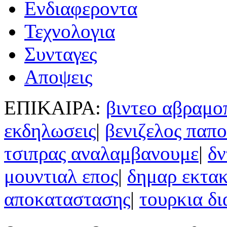
Ενδιαφεροντα
Τεχνολογια
Συνταγες
Αποψεις
ΕΠΙΚΑΙΡΑ:
βιντεο αβραμο
εκδηλωσεις
|
βενιζελος παπ
τσιπρας αναλαμβανουμε
|
δν
μουντιαλ επος
|
δημαρ εκτα
αποκαταστασης
|
τουρκια δ