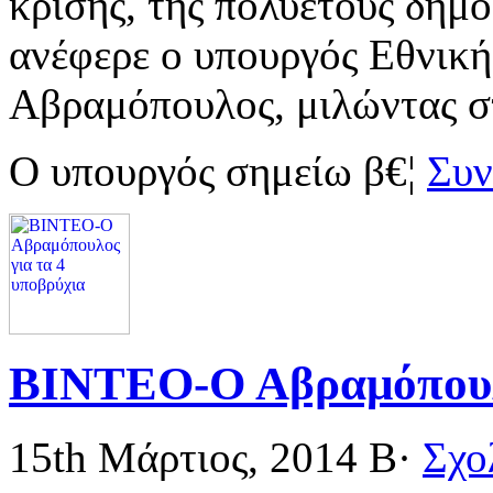
κρίσης, της πολυετούς δημ
ανέφερε ο υπουργός Εθνικ
Αβραμόπουλος, μιλώντας σ
Ο υπουργός σημείω β€¦
Συν
ΒΙΝΤΕΟ-Ο Αβραμόπουλο
15th Μάρτιος, 2014
Β·
Σχο