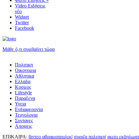
Φωτο Ειδήσεις
»
Video Ειδήσεις
νέο
Widget
Twitter
Facebook
Μάθε ό,τι συμβαίνει τώρα
Πολιτικη
Οικονομια
Αθλητικα
Ελλαδα
Κοσμος
Lifestyle
Παραξενα
Υγεια
Ενδιαφεροντα
Τεχνολογια
Συνταγες
Αποψεις
ΕΠΙΚΑΙΡΑ:
βιντεο αβραμοπουλος
|
συριζα πολιτικη
|
φωτο εκδηλωσε