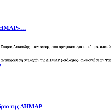
ης ΔΗΜΑΡ»…
πύρος Λυκούδης, στον απόηχο του αρνητικού -για το κόμμα- αποτελ
ν αντιπαράθεση στελεχών της ΔΗΜΑΡ («πόλεμος» ανακοινώσεων Ψαρι
α
νέδριο της ΔΗΜΑΡ