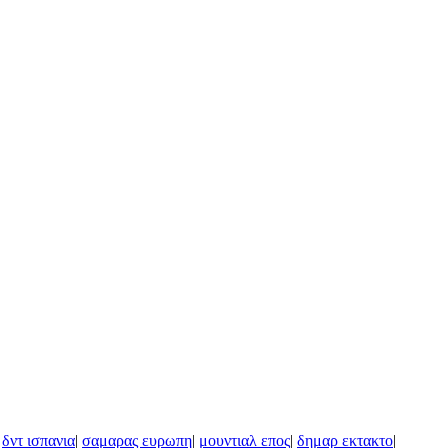
|
δντ ισπανια
|
σαμαρας ευρωπη
|
μουντιαλ επος
|
δημαρ εκτακτο
|